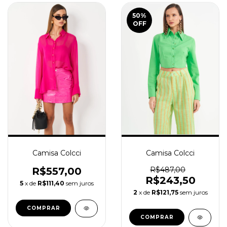
50
%
OFF
Camisa Colcci
Camisa Colcci
R$557,00
R$487,00
R$243,50
5
x de
R$111,40
sem juros
2
x de
R$121,75
sem juros
COMPRAR
COMPRAR