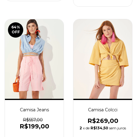
64
%
OFF
Camisa Jeans
Camisa Colcci
R$557,00
R$269,00
R$199,00
2
x de
R$134,50
sem juros